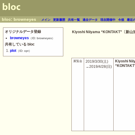
bloc: browneyes
メイン
-
更新履歴
-
共有一覧
-
過去データ
-
現在開催中
-
今後
-
最近
オリジナルデータ登録
Kiyoshi Niiyama “KONTAKT”〔新
browneyes
（ID: browneyes）
共有している bloc
plot
（ID: opt）
Kiyoshi Ni
展覧会
2019/3/30(土)
“KONTAKT
→2019/4/28(日)