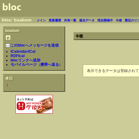
bloc: boabom
メイン
-
更新履歴
-
共有一覧
-
過去データ
-
現在開催中
-
今後
-
最近のリ
boabom
今後
このblocへメッセージを送信
iCalendar/iCal
RDFical
blocリンクへ追加
モバイルページ
（
携帯へ送る
）
表示できるデータは登録されて
本日
！