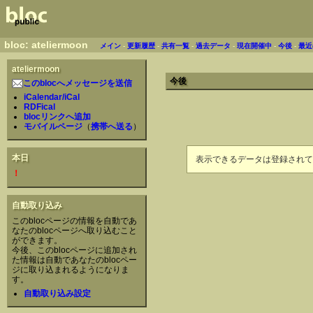
bloc: ateliermoon
メイン
-
更新履歴
-
共有一覧
-
過去データ
-
現在開催中
-
今後
-
最近
ateliermoon
今後
このblocへメッセージを送信
iCalendar/iCal
RDFical
blocリンクへ追加
モバイルページ
（
携帯へ送る
）
本日
表示できるデータは登録されて
！
自動取り込み
このblocページの情報を自動であ
なたのblocページへ取り込むこと
ができます。
今後、このblocページに追加され
た情報は自動であなたのblocペー
ジに取り込まれるようになりま
す。
自動取り込み設定