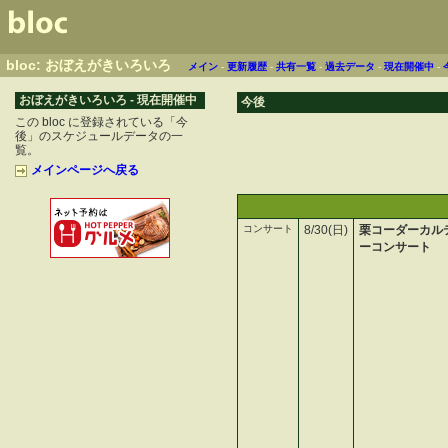
bloc: おぼえがきいろいろ
メイン
-
更新履歴
-
共有一覧
-
過去データ
-
現在開催中
-
おぼえがきいろいろ - 現在開催中
今後
この bloc に登録されている「今
後」のスケジュールデータの一
覧。
メインページへ戻る
コンサート
8/30(日)
栗コーダーカル
ーコンサート