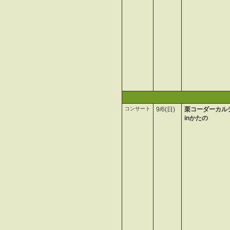
コンサート
9/6(日)
栗コーダーカル
inかたの