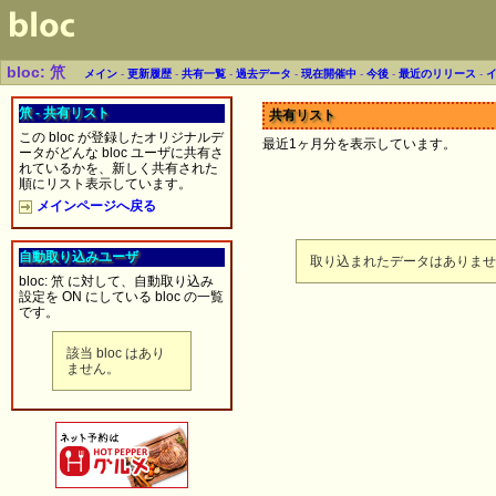
bloc: 笊
メイン
-
更新履歴
-
共有一覧
-
過去データ
-
現在開催中
-
今後
-
最近のリリース
-
笊 - 共有リスト
共有リスト
この bloc が登録したオリジナルデ
最近1ヶ月分を表示しています。
ータがどんな bloc ユーザに共有さ
れているかを、新しく共有された
順にリスト表示しています。
メインページへ戻る
自動取り込みユーザ
取り込まれたデータはありませ
bloc: 笊 に対して、自動取り込み
設定を ON にしている bloc の一覧
です。
該当 bloc はあり
ません。