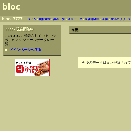
bloc: 7777
メイン
-
更新履歴
-
共有一覧
-
過去データ
-
現在開催中
-
今後
-
最近のリリー
7777 - 現在開催中
今後
この bloc に登録されている「今
後」のスケジュールデータの一
覧。
メインページへ戻る
今後のデータはまだ登録されて