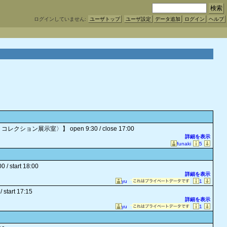
ログインしていません:
ユーザトップ
ユーザ設定
データ追加
ログイン
ヘルプ
・コレクション展示室〉】
open 9:30 / close 17:00
詳細を表示
funaki
5
0 / start 18:00
詳細を表示
yu
1
 start 17:15
詳細を表示
yu
1