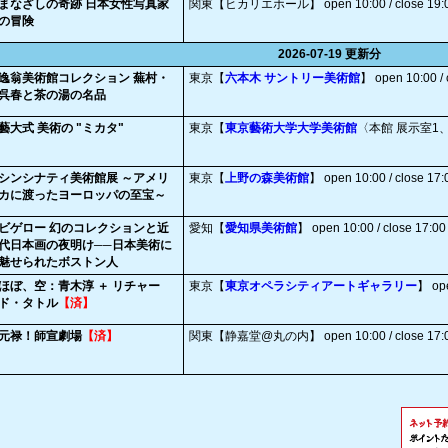
まなざしの奇跡 日本女性写真家
関東【ヒカリエホール】
open 10:00 / close 19:
の冒険
2026-07-19 更新分
逸翁美術館コレクション 蕪村・
東京【
六本木 サントリー美術館
】
open 10:00 / 
呉春と茶の湯の名品
藝大式 美術の "ミカタ"
東京【
東京藝術大学大学美術館
〈本館 展示室1
シンシナティ美術館展 ～アメリ
東京【
上野の森美術館
】
open 10:00 / close 17:
カに渡ったヨーロッパの至宝～
ビゲロー 幻のコレクションと近
愛知【
愛知県美術館
】
open 10:00 / close 17:00
代日本画の夜明け──日本美術に
魅せられたボストン人
ほぼ、空：青木淳 ＋ リチャー
東京【
東京オペラシティアートギャラリー
】
op
ド・タトル
【済】
元禄！師宣劇場
【済】
関東【静嘉堂@丸の内】
open 10:00 / close 17: