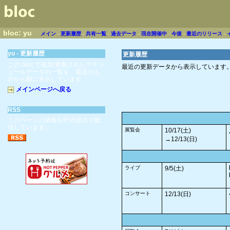
bloc: yu
メイン
-
更新履歴
-
共有一覧
-
過去データ
-
現在開催中
-
今後
-
最近のリリース
-
yu - 更新履歴
更新履歴
この bloc で追加/更新されたスケジ
最近の更新データから表示しています
ュールデータの一覧を、最近のも
のから順に表示しています。
メインページへ戻る
RSS
このページの情報をRSS形式で配
信しています。
展覧会
10/17(土)
→12/13(日)
ライブ
9/5(土)
コンサート
12/13(日)