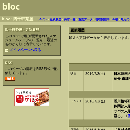
bloc: 四千軒茶屋
メイン
-
更新履歴
-
共有一覧
-
過去データ
-
現在開催中
-
今後
-
最近の
四千軒茶屋 - 更新履歴
更新履歴
この bloc で追加/更新されたスケ
最近の更新データから表示しています
ジュールデータの一覧を、最近の
ものから順に表示しています。
メインページへ戻る
RSS
このページの情報をRSS形式で配
信しています。
映画
2016/7/2(土)
日本映画の旗
竜介 繊
イベント
2016/7/1(金)
香川檀×
体関節人
ッパの人
語る」〔
展覧会