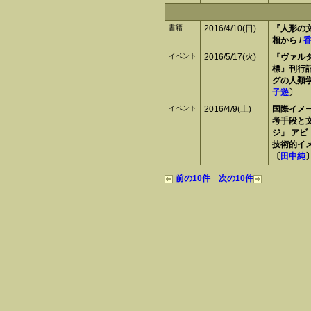
書籍
2016/4/10(日)
『人形の
相から /
イベント
2016/5/17(火)
『ヴァル
標』刊行
グの人類
子遊
〕
イベント
2016/4/9(土)
国際イメ
考手段と
ジ」 ア
技術的イ
〔
田中純
前の10件
次の10件