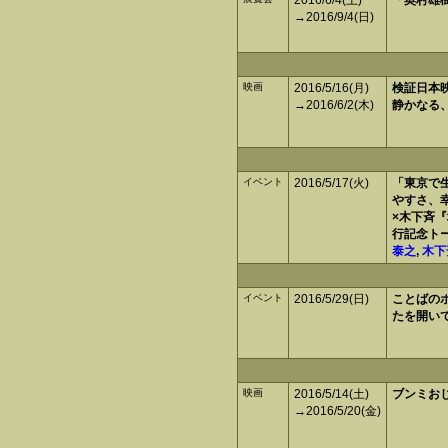
2016/6/4(土)
「奥村雄
→2016/9/4(日)
映画
2016/5/16(月)
検証日本映
→2016/6/2(木)
静かなる
イベント
2016/5/17(火)
「東京で
やすさ、
×木下斉
行記念ト
泰之
,
木下
イベント
2016/5/29(日)
ことばのポト
たを開い
映画
2016/5/14(土)
ブンミお
→2016/5/20(金)