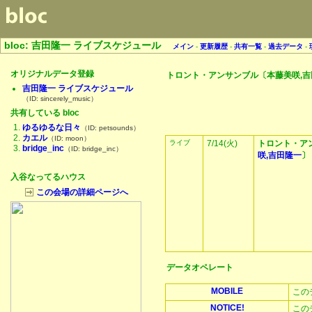
bloc: 吉田隆一 ライブスケジュール
メイン
-
更新履歴
-
共有一覧
-
過去データ
-
オリジナルデータ登録
トロント・アンサンブル〔本藤美咲,吉
吉田隆一 ライブスケジュール
（ID: sincerely_music）
共有している bloc
ゆるゆるな日々
（ID: petsounds）
カエル
（ID: moon）
ライブ
7/14(火)
トロント・ア
bridge_inc
（ID: bridge_inc）
咲,吉田隆一
〕
入谷なってるハウス
この会場の詳細ページへ
データオペレート
MOBILE
この
NOTICE!
この