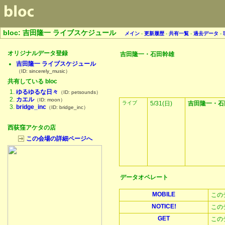
bloc: 吉田隆一 ライブスケジュール
メイン
-
更新履歴
-
共有一覧
-
過去データ
-
オリジナルデータ登録
吉田隆一・石田幹雄
吉田隆一 ライブスケジュール
（ID: sincerely_music）
共有している bloc
ゆるゆるな日々
（ID: petsounds）
カエル
（ID: moon）
ライブ
5/31(日)
吉田隆一・石
bridge_inc
（ID: bridge_inc）
西荻窪アケタの店
この会場の詳細ページへ
データオペレート
MOBILE
この
NOTICE!
この
GET
この