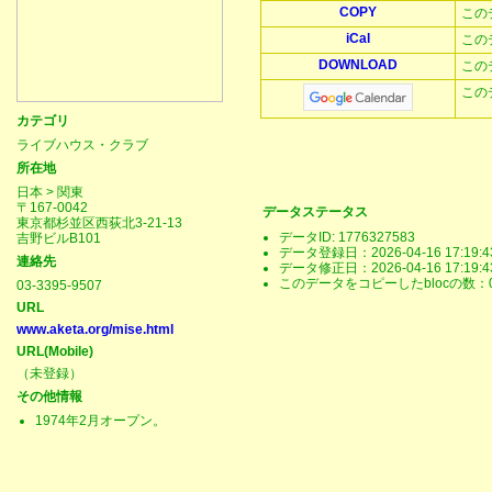
COPY
この
iCal
この
DOWNLOAD
この
この
カテゴリ
ライブハウス・クラブ
所在地
日本 > 関東
〒167-0042
データステータス
東京都杉並区西荻北3-21-13
データID: 1776327583
吉野ビルB101
データ登録日：2026-04-16 17:19:4
連絡先
データ修正日：2026-04-16 17:19:4
このデータをコピーしたblocの数：
03-3395-9507
URL
www.aketa.org/mise.html
URL(Mobile)
（未登録）
その他情報
1974年2月オープン。