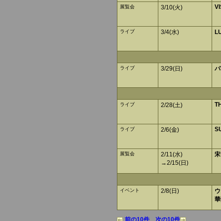
V
展覧会
3/10(火)
ライブ
3/4(水)
L
ライブ
3/29(日)
パ
T
ライブ
2/28(土)
S
ライブ
2/6(金)
展覧会
2/11(水)
宋
→2/15(日)
イベント
2/8(日)
ウ
華
前の10件
次の10件