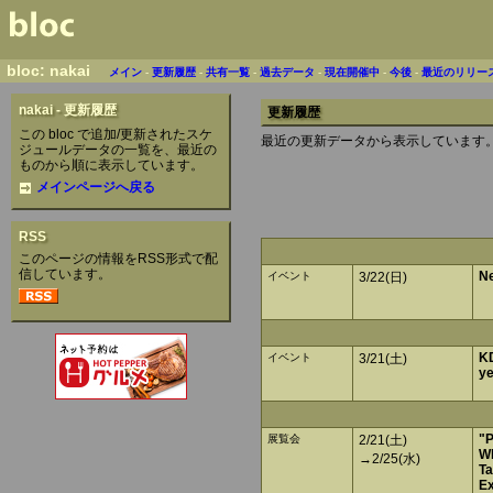
bloc: nakai
メイン
-
更新履歴
-
共有一覧
-
過去データ
-
現在開催中
-
今後
-
最近のリリー
nakai - 更新履歴
更新履歴
この bloc で追加/更新されたスケ
最近の更新データから表示しています
ジュールデータの一覧を、最近の
ものから順に表示しています。
メインページへ戻る
RSS
このページの情報をRSS形式で配
信しています。
N
イベント
3/22(日)
KD
イベント
3/21(土)
ye
"P
展覧会
2/21(土)
Wh
→2/25(水)
Ta
Ex