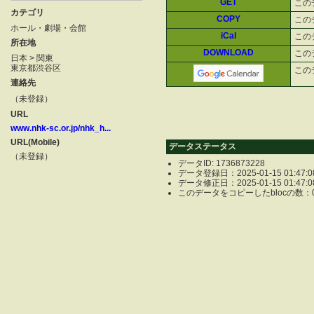
GET
この
カテゴリ
COPY
この
ホール・劇場・会館
iCal
この
所在地
DOWNLOAD
この
日本 > 関東
東京都渋谷区
この
連絡先
（未登録）
URL
www.nhk-sc.or.jp/nhk_h...
URL(Mobile)
データステータス
（未登録）
データID: 1736873228
データ登録日：2025-01-15 01:47:0
データ修正日：2025-01-15 01:47:0
このデータをコピーしたblocの数：