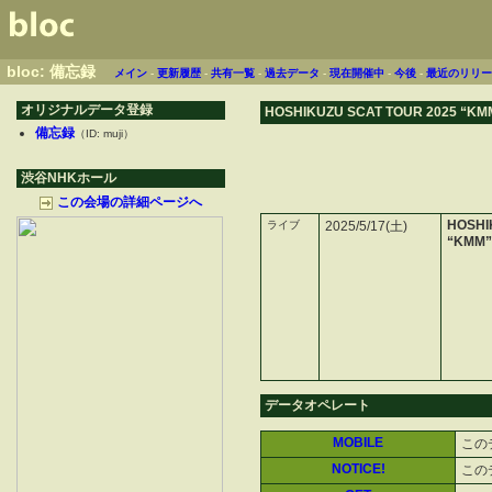
bloc: 備忘録
メイン
-
更新履歴
-
共有一覧
-
過去データ
-
現在開催中
-
今後
-
最近のリリ
オリジナルデータ登録
HOSHIKUZU SCAT TOUR 2025
備忘録
（ID: muji）
渋谷NHKホール
この会場の詳細ページへ
HOSHI
ライブ
2025/5/17(土)
“KMM
データオペレート
MOBILE
この
NOTICE!
この