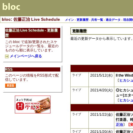
bloc: 佐藤正治 Live Schedule
メイン
-
更新履歴
-
共有一覧
-
過去データ
-
現在開
佐藤正治 Live Schedule - 更新履
更新履歴
歴
最近の更新データから表示しています
この bloc で追加/更新されたスケ
ジュールデータの一覧を、最近の
ものから順に表示しています。
メインページへ戻る
RSS
このページの情報をRSS形式で配
ライブ
2021/5/12(水)
ll the 
信しています。
〔
ヒカシ
ライブ
2021/4/20(火)
◎ヒカシュ
ュー]エタ
〔
ヒカシ
ライブ
2021/1/22(金)
佐藤正治ソ
打楽器、時
正治
〕
【
ライブ
2021/1/20(水)
佐藤正治ソ