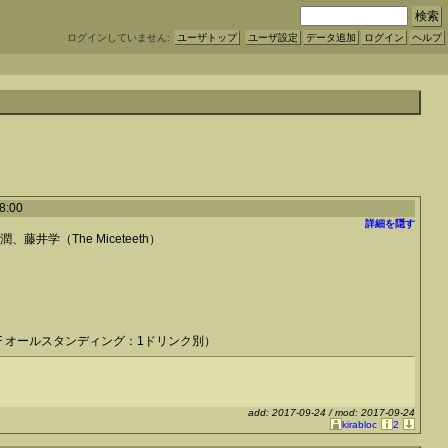
ログインしていません:
ユーザトップ
ユーザ設定
データ追加
ログイン
ヘルプ
18:00
詳細を隠す
藤井学（The Miceteeth）
円（1F オールスタンディング：1ドリンク別）
add: 2017-09-24 / mod: 2017-09-24
kirabloc
2