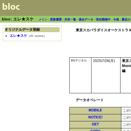
bloc: エレ★スケ
メイン
-
更新履歴
-
共有一覧
-
過去データ
-
現在開催中
-
今後
-
最近の
オリジナルデータ登録
東京スカパラダイスオーケストラ Music V
エレ★スケ
（ID: ivorina）
BSデジタル
2025/7/28(月)
東京
Music
編
データオペレート
MOBILE
この
NOTICE!
この
GET
この