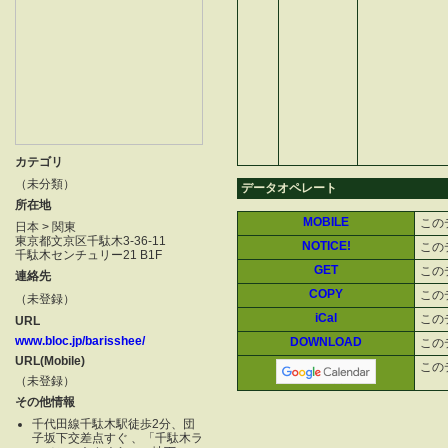
カテゴリ
（未分類）
データオペレート
所在地
MOBILE
この
日本 > 関東
東京都文京区千駄木3-36-11
NOTICE!
この
千駄木センチュリー21 B1F
GET
この
連絡先
COPY
この
（未登録）
iCal
この
URL
www.bloc.jp/barisshee/
DOWNLOAD
この
URL(Mobile)
この
（未登録）
その他情報
千代田線千駄木駅徒歩2分、団
子坂下交差点すぐ 、「千駄木ラ