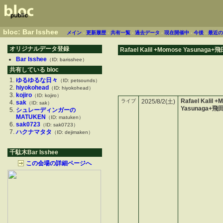
bloc: Bar Isshee
メイン
-
更新履歴
-
共有一覧
-
過去データ
-
現在開催中
-
今後
-
最近
オリジナルデータ登録
Rafael Kalil +Momose Yasunaga
Bar Isshee
（ID: barisshee）
共有している bloc
ゆるゆるな日々
（ID: petsounds）
hiyokohead
（ID: hiyokohead）
kojiro
（ID: kojiro）
Rafael Kalil 
ライブ
2025/8/2(土)
sak
（ID: sak）
Yasunaga+
シュレーディンガーの
MATUKEN
（ID: matuken）
sak0723
（ID: sak0723）
ハクナマタタ
（ID: dejimaken）
千駄木Bar Isshee
この会場の詳細ページへ