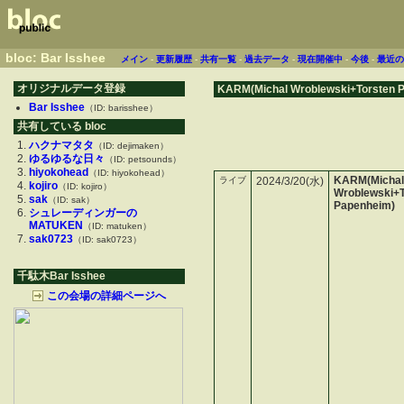
bloc: Bar Isshee
メイン
-
更新履歴
-
共有一覧
-
過去データ
-
現在開催中
-
今後
-
最近
オリジナルデータ登録
KARM(Michal Wroblewski+Torsten 
Bar Isshee
（ID: barisshee）
共有している bloc
ハクナマタタ
（ID: dejimaken）
ゆるゆるな日々
（ID: petsounds）
hiyokohead
（ID: hiyokohead）
KARM(Michal
ライブ
2024/3/20(水)
kojiro
（ID: kojiro）
Wroblewski+T
sak
（ID: sak）
Papenheim)
シュレーディンガーの
MATUKEN
（ID: matuken）
sak0723
（ID: sak0723）
千駄木Bar Isshee
この会場の詳細ページへ