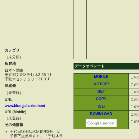
カテゴリ
（未分類）
所在地
データオペレート
日本 > 関東
東京都文京区千駄木3-36-11
MOBILE
この
千駄木センチュリー21 B1F
NOTICE!
この
連絡先
GET
この
（未登録）
COPY
この
URL
www.bloc.jp/barisshee/
iCal
この
URL(Mobile)
DOWNLOAD
この
（未登録）
この
その他情報
千代田線千駄木駅徒歩2分、団
子坂下交差点すぐ 、「千駄木ラ