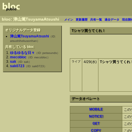
bloc: 津山篤TsuyamaAtsushi
メイン
-
更新履歴
-
共有一覧
-
過去データ
-
現在開
オリジナルデータ登録
Tシャツ買うてくれ！
津山篤TsuyamaAtsushi
（ID:
atsushihekusonhan）
共有している bloc
ゆるゆるな日々
（ID: petsounds）
mecobloc
（ID: mecobloc）
sak
ライブ
4/29(水)
Tシャツ買うてくれ
（ID: sak）
sak0723
（ID: sak0723）
データオペレート
MOBILE
この
NOTICE!
この
GET
この
COPY
この