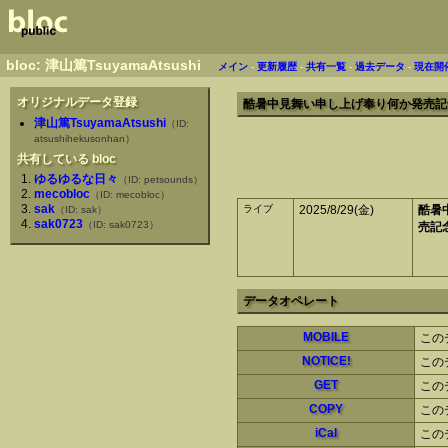
bloc: 津山篤TsuyamaAtsushi
メイン
-
更新履歴
-
共有一覧
-
過去データ
-
現在開
オリジナルデータ登録
酷暑中見舞い申し上げ奉り何か発売記
津山篤TsuyamaAtsushi
（ID:
atsushihekusonhan）
共有している bloc
ゆるゆるな日々
（ID: petsounds）
mecobloc
（ID: mecobloc）
sak
ライブ
2025/8/29(金)
酷暑
（ID: sak）
sak0723
（ID: sak0723）
売記
データオペレート
MOBILE
この
NOTICE!
この
GET
この
COPY
この
iCal
この