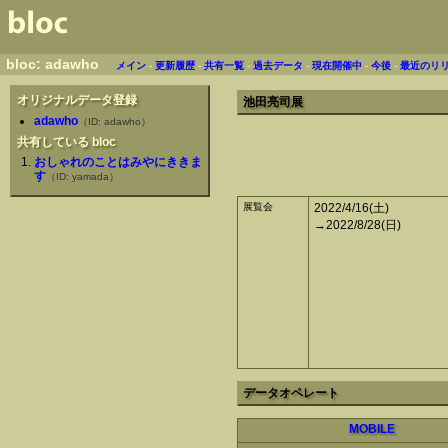
bloc: adawho
メイン
-
更新履歴
-
共有一覧
-
過去データ
-
現在開催中
-
今後
-
最近のリ
オリジナルデータ登録
池田亮司展
adawho
（ID: adawho）
共有している bloc
おしゃれのことはみやにききま
す
（ID: yamada）
展覧会
2022/4/16(土)
→2022/8/28(日)
データオペレート
MOBILE