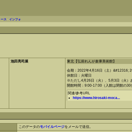
リース
-
インフォ
池田亮司展
東北【弘前れんが倉庫美術館】
会期：2022年4月16日（土）&#12316; 
休館日：火曜日
※ただし4月26日（火）、5月3日（火）
開館時間：9:00-17:00（入館は閉館の3
関連/参考URL
https://www.hirosaki-moca...
このデータの
モバイルページ
をメールで送信。