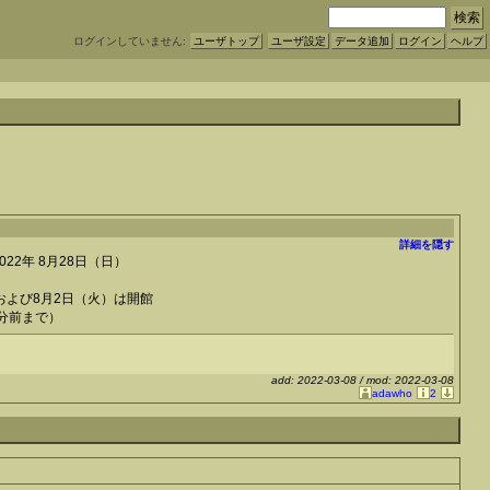
ログインしていません:
ユーザトップ
ユーザ設定
データ追加
ログイン
ヘルプ
詳細を隠す
2022年 8月28日（日）
および8月2日（火）は開館
0分前まで）
add: 2022-03-08 / mod: 2022-03-08
adawho
2