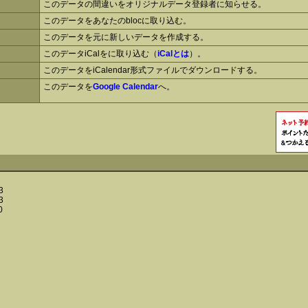
このデータの間違いをオリジナルデータ登録者に知らせる。
このデータをあなたのblocに取り込む。
このデータを元に新しいデータを作成する。
このデータiCalをに取り込む（
iCalとは
）。
このデータをiCalendar形式ファイルでダウンロードする。
このデータを
Google Calendar
へ。
3
3
0